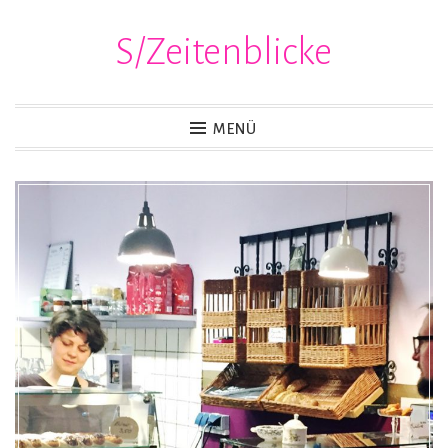
S/Zeitenblicke
Zum
Inhalt
springen
MENÜ