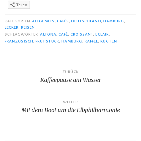
Teilen
KATEGORIEN
ALLGEMEIN
,
CAFÉS
,
DEUTSCHLAND
,
HAMBURG
,
LECKER
,
REISEN
SCHLAGWÖRTER
ALTONA
,
CAFÉ
,
CROISSANT
,
ECLAIR
,
FRANZÖSISCH
,
FRÜHSTÜCK
,
HAMBURG
,
KAFFEE
,
KUCHEN
Beitragsnavigation
ZURÜCK
Kaffeepause am Wasser
WEITER
Mit dem Boot um die Elbphilharmonie