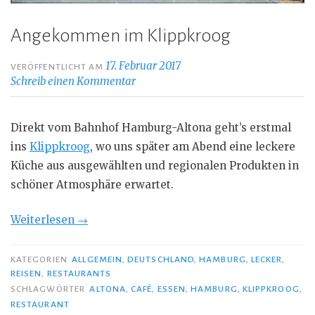
Angekommen im Klippkroog
17. Februar 2017
VERÖFFENTLICHT AM
Schreib einen Kommentar
Direkt vom Bahnhof Hamburg-Altona geht’s erstmal
ins
Klippkroog
, wo uns später am Abend eine leckere
Küche aus ausgewählten und regionalen Produkten in
schöner Atmosphäre erwartet.
„Angekommen
Weiterlesen
→
im
Klippkroog“
KATEGORIEN
ALLGEMEIN
,
DEUTSCHLAND
,
HAMBURG
,
LECKER
,
REISEN
,
RESTAURANTS
SCHLAGWÖRTER
ALTONA
,
CAFÉ
,
ESSEN
,
HAMBURG
,
KLIPPKROOG
,
RESTAURANT