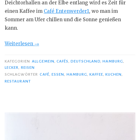
Deichtorhallen an der Elbe entlang wird es Zeit für
einen Kaffee im
Café Entenwerder1
, wo man im
Sommer am Ufer chillen und die Sonne genießen
kann.
„Kaffeepause
Weiterlesen
→
am
Wasser“
KATEGORIEN
ALLGEMEIN
,
CAFÉS
,
DEUTSCHLAND
,
HAMBURG
,
LECKER
,
REISEN
SCHLAGWÖRTER
CAFÉ
,
ESSEN
,
HAMBURG
,
KAFFEE
,
KUCHEN
,
RESTAURANT