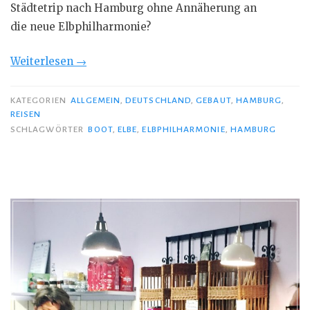
Städtetrip nach Hamburg ohne Annäherung an
die neue Elbphilharmonie?
„Mit
Weiterlesen
→
dem
Boot
KATEGORIEN
ALLGEMEIN
,
DEUTSCHLAND
,
GEBAUT
,
HAMBURG
,
REISEN
um
SCHLAGWÖRTER
BOOT
,
ELBE
,
ELBPHILHARMONIE
,
HAMBURG
die
Elbphilharmonie“