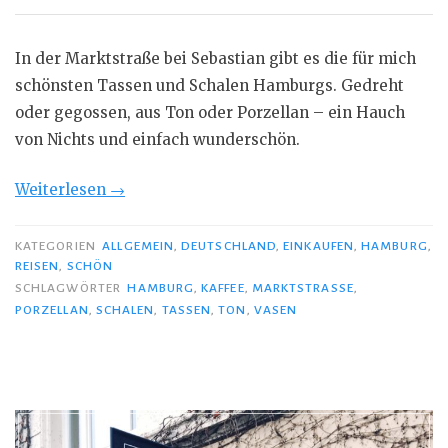
In der Marktstraße bei Sebastian gibt es die für mich
schönsten Tassen und Schalen Hamburgs. Gedreht
oder gegossen, aus Ton oder Porzellan – ein Hauch
von Nichts und einfach wunderschön.
„Tassen,
Weiterlesen
→
Schalen
und
KATEGORIEN
ALLGEMEIN
,
DEUTSCHLAND
,
EINKAUFEN
,
HAMBURG
,
REISEN
,
SCHÖN
andere
SCHLAGWÖRTER
HAMBURG
,
KAFFEE
,
MARKTSTRASSE
,
Gefäße“
PORZELLAN
,
SCHALEN
,
TASSEN
,
TON
,
VASEN