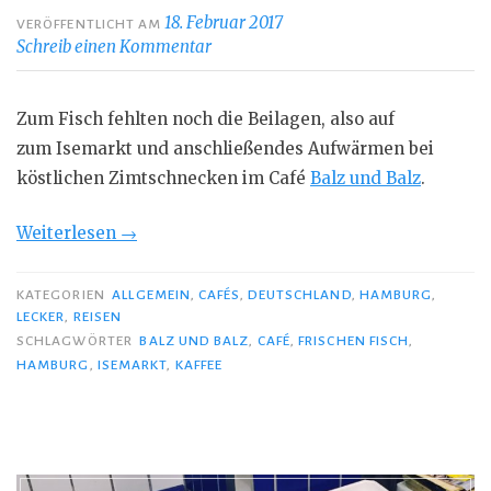
18. Februar 2017
VERÖFFENTLICHT AM
Schreib einen Kommentar
Zum Fisch fehlten noch die Beilagen, also auf
zum Isemarkt und anschließendes Aufwärmen bei
köstlichen Zimtschnecken im Café
Balz und Balz
.
„Aufwärmen
Weiterlesen
→
nach
dem
KATEGORIEN
ALLGEMEIN
,
CAFÉS
,
DEUTSCHLAND
,
HAMBURG
,
LECKER
,
REISEN
Marktbesuch“
SCHLAGWÖRTER
BALZ UND BALZ
,
CAFÉ
,
FRISCHEN FISCH
,
HAMBURG
,
ISEMARKT
,
KAFFEE