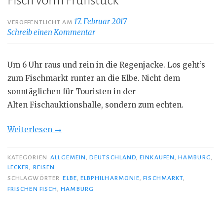
Fisch vorm Frühstück
17. Februar 2017
VERÖFFENTLICHT AM
Schreib einen Kommentar
Um 6 Uhr raus und rein in die Regenjacke. Los geht’s
zum Fischmarkt runter an die Elbe. Nicht dem
sonntäglichen für Touristen in der
Alten Fischauktionshalle, sondern zum echten.
„Fisch
Weiterlesen
→
vorm
Frühstück“
KATEGORIEN
ALLGEMEIN
,
DEUTSCHLAND
,
EINKAUFEN
,
HAMBURG
,
LECKER
,
REISEN
SCHLAGWÖRTER
ELBE
,
ELBPHILHARMONIE
,
FISCHMARKT
,
FRISCHEN FISCH
,
HAMBURG