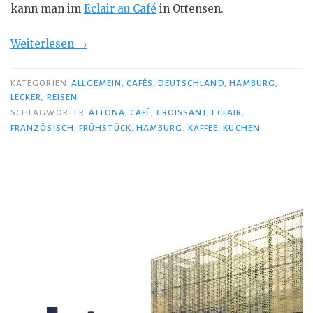
kann man im
Eclair au Café
in Ottensen.
„Eclairs
Weiterlesen
→
zum
Verlieben
KATEGORIEN
ALLGEMEIN
,
CAFÉS
,
DEUTSCHLAND
,
HAMBURG
,
LECKER
,
REISEN
…“
SCHLAGWÖRTER
ALTONA
,
CAFÉ
,
CROISSANT
,
ECLAIR
,
FRANZÖSISCH
,
FRÜHSTÜCK
,
HAMBURG
,
KAFFEE
,
KUCHEN