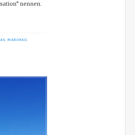
isation“ nennen.
LAS
,
MAROKKO
,