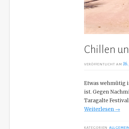
Chillen u
16.
VERÖFFENTLICHT AM
Etwas wehmütig is
ist. Gegen Nachmi
Taragalte Festiva
„Chil
Weiterlesen
→
unter
Palm
KATEGORIEN
ALLGEMEI