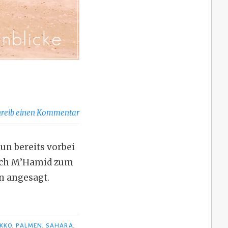
hreib einen Kommentar
un bereits vorbei
nach M’Hamid zum
en angesagt.
KKO
,
PALMEN
,
SAHARA
,