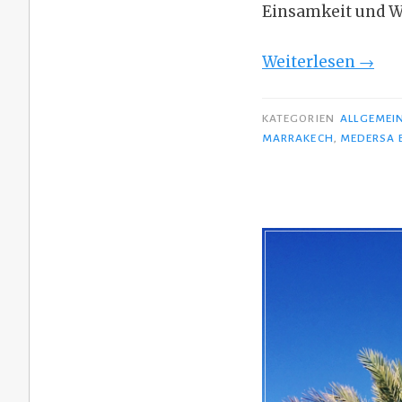
Einsamkeit und We
„Zur
Weiterlesen
→
nach
Marr
KATEGORIEN
ALLGEMEI
MARRAKECH
,
MEDERSA 