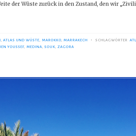
ite der Wüste zurück in den Zustand, den wir „Zivil
ück
akech“
•
N
,
ATLAS UND WÜSTE
,
MAROKKO
,
MARRAKECH
SCHLAGWÖRTER
AT
BEN YOUSSEF
,
MEDINA
,
SOUK
,
ZAGORA