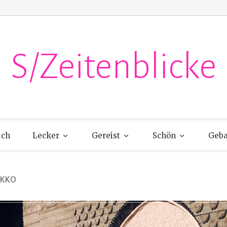
S/Zeitenblicke
ich
Lecker
Gereist
Schön
Geba
KKO