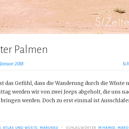
nter Palmen
 Januar 2018
Sc
t das Gefühl, dass die Wanderung durch die Wüste n
ttag werden wir von zwei Jeeps abgeholt, die uns 
l bringen werden. Doch zu erst einmal ist Ausschlaf
len
en“
•
N
,
ATLAS UND WÜSTE
,
MAROKKO
SCHLAGWÖRTER
M'HAMID
,
MARO