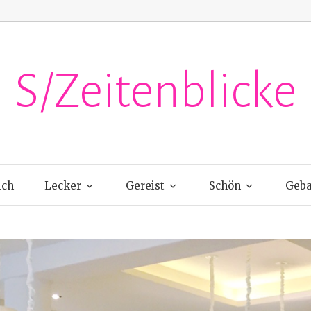
S/Zeitenblicke
ich
Lecker
Gereist
Schön
Geba