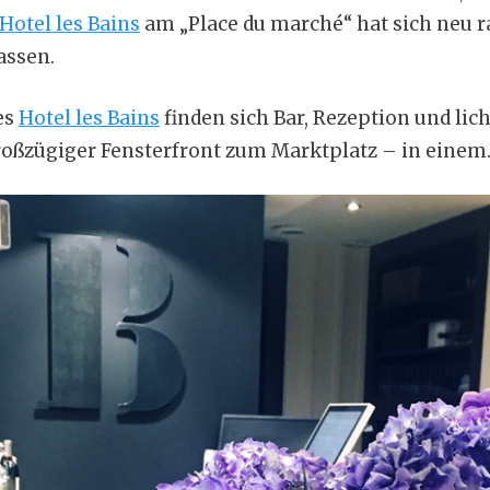
Hotel les Bains
am „Place du marché“ hat sich neu 
assen.
es
Hotel les Bains
finden sich Bar, Rezeption und lic
roßzügiger Fensterfront zum Marktplatz – in einem