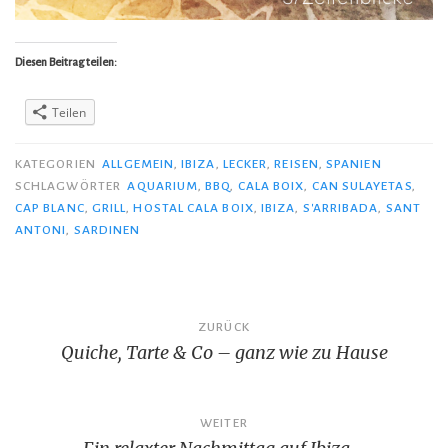
Diesen Beitrag teilen:
Teilen
KATEGORIEN
ALLGEMEIN
,
IBIZA
,
LECKER
,
REISEN
,
SPANIEN
SCHLAGWÖRTER
AQUARIUM
,
BBQ
,
CALA BOIX
,
CAN SULAYETAS
,
CAP BLANC
,
GRILL
,
HOSTAL CALA BOIX
,
IBIZA
,
S'ARRIBADA
,
SANT
ANTONI
,
SARDINEN
Beitragsnavigation
ZURÜCK
Quiche, Tarte & Co – ganz wie zu Hause
WEITER