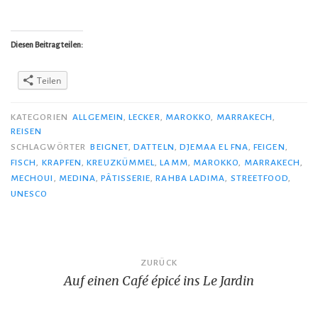
Diesen Beitrag teilen:
Teilen
KATEGORIEN
ALLGEMEIN
,
LECKER
,
MAROKKO
,
MARRAKECH
,
REISEN
SCHLAGWÖRTER
BEIGNET
,
DATTELN
,
DJEMAA EL FNA
,
FEIGEN
,
FISCH
,
KRAPFEN
,
KREUZKÜMMEL
,
LAMM
,
MAROKKO
,
MARRAKECH
,
MECHOUI
,
MEDINA
,
PÂTISSERIE
,
RAHBA LADIMA
,
STREETFOOD
,
UNESCO
Beitragsnavigation
ZURÜCK
Auf einen Café épicé ins Le Jardin