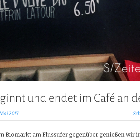
eginnt und endet im Café an 
 Mai 2017
Sc
m Biomarkt am Flussufer gegenüber genießen wir 