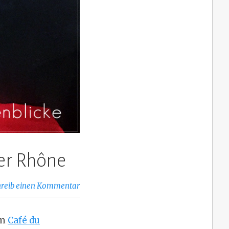
der Rhône
hreib einen Kommentar
im
Café du