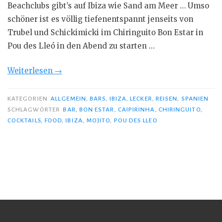
Beachclubs gibt’s auf Ibiza wie Sand am Meer … Umso
schöner ist es völlig tiefenentspannt jenseits von
Trubel und Schickimicki im Chiringuito Bon Estar in
Pou des Lleó in den Abend zu starten …
„Pou
Weiterlesen
→
des
Lleó:
KATEGORIEN
ALLGEMEIN
,
BARS
,
IBIZA
,
LECKER
,
REISEN
,
SPANIEN
Mojitos
SCHLAGWÖRTER
BAR
,
BON ESTAR
,
CAIPIRINHA
,
CHIRINGUITO
,
COCKTAILS
,
FOOD
,
IBIZA
,
MOJITO
,
POU DES LLEO
&
Co“