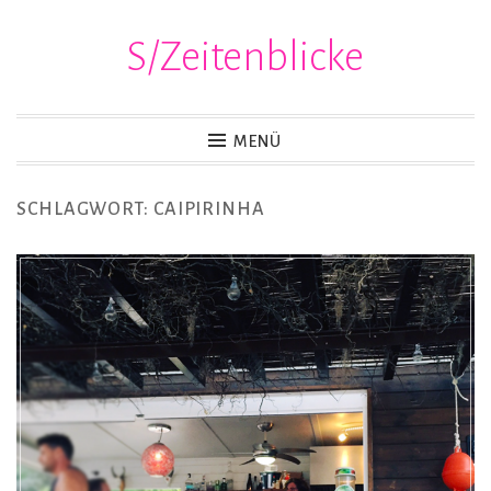
S/Zeitenblicke
Zum
Inhalt
springen
MENÜ
SCHLAGWORT:
CAIPIRINHA