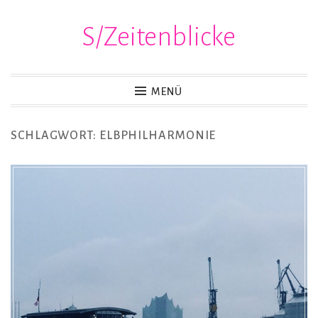
S/Zeitenblicke
Zum
Inhalt
springen
MENÜ
SCHLAGWORT:
ELBPHILHARMONIE