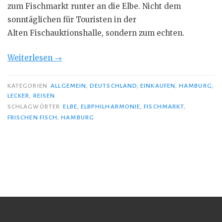
zum Fischmarkt runter an die Elbe. Nicht dem
sonntäglichen für Touristen in der
Alten Fischauktionshalle, sondern zum echten.
„Fisch
Weiterlesen
→
vorm
Frühstück“
KATEGORIEN
ALLGEMEIN
,
DEUTSCHLAND
,
EINKAUFEN
,
HAMBURG
,
LECKER
,
REISEN
SCHLAGWÖRTER
ELBE
,
ELBPHILHARMONIE
,
FISCHMARKT
,
FRISCHEN FISCH
,
HAMBURG