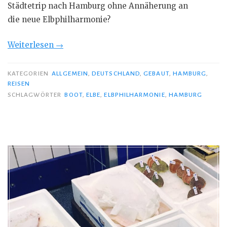
Städtetrip nach Hamburg ohne Annäherung an
die neue Elbphilharmonie?
„Mit
Weiterlesen
→
dem
Boot
KATEGORIEN
ALLGEMEIN
,
DEUTSCHLAND
,
GEBAUT
,
HAMBURG
,
REISEN
um
SCHLAGWÖRTER
BOOT
,
ELBE
,
ELBPHILHARMONIE
,
HAMBURG
die
Elbphilharmonie“