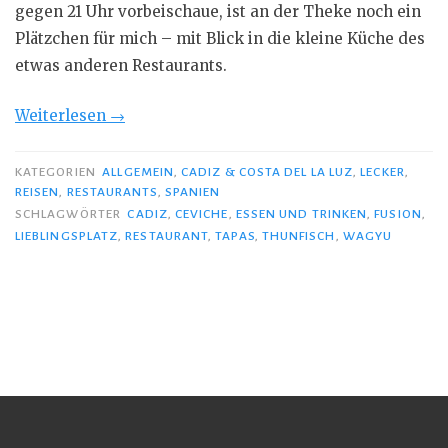
gegen 21 Uhr vorbeischaue, ist an der Theke noch ein
Plätzchen für mich – mit Blick in die kleine Küche des
etwas anderen Restaurants.
„Tapas
Weiterlesen
→
à
la
KATEGORIEN
ALLGEMEIN
,
CADIZ & COSTA DEL LA LUZ
,
LECKER
,
REISEN
,
RESTAURANTS
,
SPANIEN
Candela“
SCHLAGWÖRTER
CADIZ
,
CEVICHE
,
ESSEN UND TRINKEN
,
FUSION
,
LIEBLINGSPLATZ
,
RESTAURANT
,
TAPAS
,
THUNFISCH
,
WAGYU