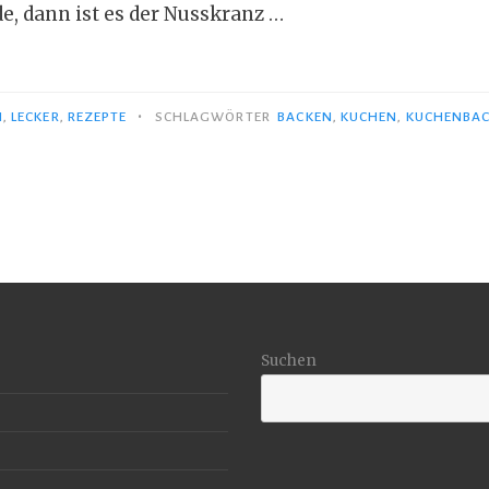
e, dann ist es der Nusskranz …
skranz
•
N
,
LECKER
,
REZEPTE
SCHLAGWÖRTER
BACKEN
,
KUCHEN
,
KUCHENBA
“
Suchen