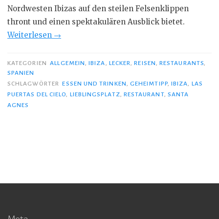
Nordwesten Ibizas auf den steilen Felsenklippen
thront und einen spektakulären Ausblick bietet.
„Paella
Weiterlesen
→
&
Sangria
KATEGORIEN
ALLGEMEIN
,
IBIZA
,
LECKER
,
REISEN
,
RESTAURANTS
,
SPANIEN
Cava:
SCHLAGWÖRTER
ESSEN UND TRINKEN
,
GEHEIMTIPP
,
IBIZA
,
LAS
Ibizas
PUERTAS DEL CIELO
,
LIEBLINGSPLATZ
,
RESTAURANT
,
SANTA
Pforten
AGNES
zum
Himmel“
Meta