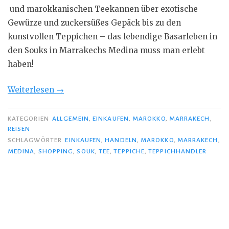
und marokkanischen Teekannen über exotische
Gewürze und zuckersüßes Gepäck bis zu den
kunstvollen Teppichen – das lebendige Basarleben in
den Souks in Marrakechs Medina muss man erlebt
haben!
„Ein
Weiterlesen
→
Tee,
ein
KATEGORIEN
ALLGEMEIN
,
EINKAUFEN
,
MAROKKO
,
MARRAKECH
,
REISEN
Handschlag
SCHLAGWÖRTER
EINKAUFEN
,
HANDELN
,
MAROKKO
,
MARRAKECH
,
und
MEDINA
,
SHOPPING
,
SOUK
,
TEE
,
TEPPICHE
,
TEPPICHHÄNDLER
zwei
glückliche
Gesichter
…“