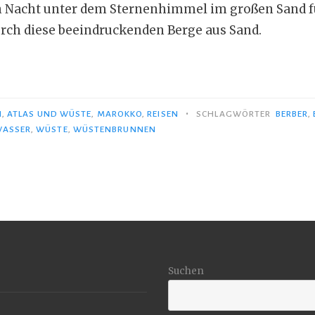
n Nacht unter dem Sternenhimmel im großen Sand f
rch diese beeindruckenden Berge aus Sand.
chen
•
N
,
ATLAS UND WÜSTE
,
MAROKKO
,
REISEN
SCHLAGWÖRTER
BERBER
,
rn“
ASSER
,
WÜSTE
,
WÜSTENBRUNNEN
Suchen