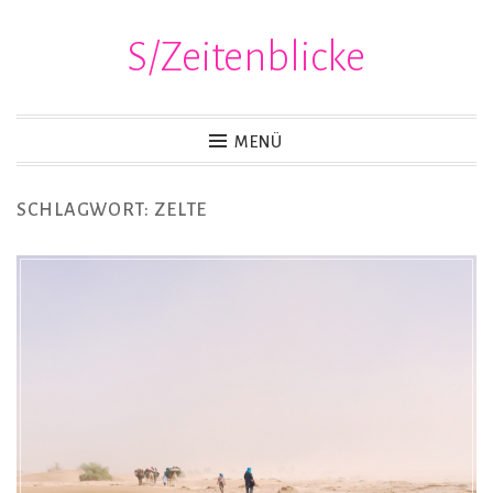
S/Zeitenblicke
Zum
Inhalt
springen
MENÜ
SCHLAGWORT:
ZELTE