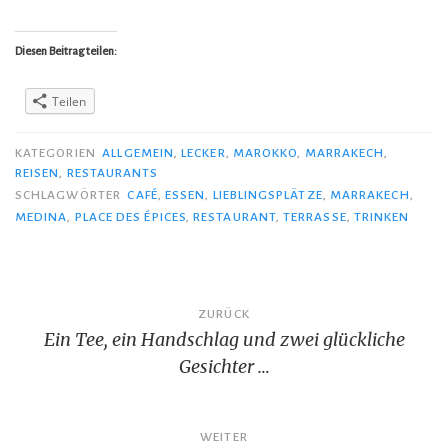
Diesen Beitrag teilen:
Teilen
KATEGORIEN
ALLGEMEIN
,
LECKER
,
MAROKKO
,
MARRAKECH
,
REISEN
,
RESTAURANTS
SCHLAGWÖRTER
CAFÉ
,
ESSEN
,
LIEBLINGSPLÄTZE
,
MARRAKECH
,
MEDINA
,
PLACE DES ÉPICES
,
RESTAURANT
,
TERRASSE
,
TRINKEN
Beitragsnavigation
ZURÜCK
Ein Tee, ein Handschlag und zwei glückliche
Gesichter …
WEITER