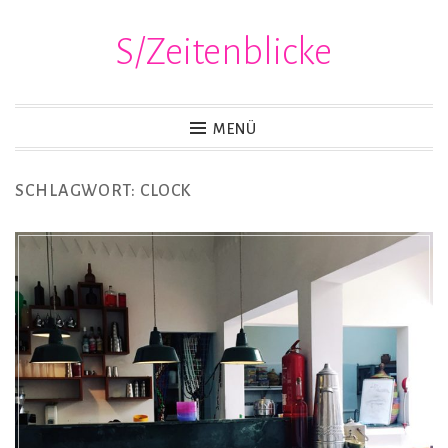
S/Zeitenblicke
Zum
Inhalt
springen
MENÜ
SCHLAGWORT:
CLOCK