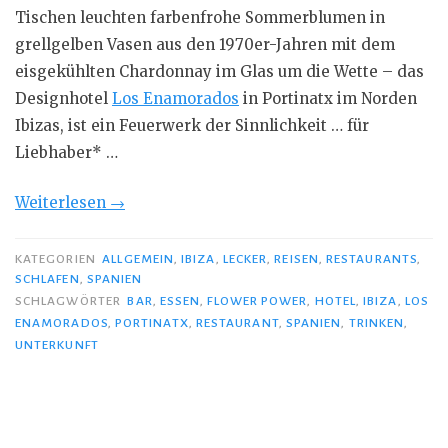
Tischen leuchten farbenfrohe Sommerblumen in
grellgelben Vasen aus den 1970er-Jahren mit dem
eisgekühlten Chardonnay im Glas um die Wette – das
Designhotel
Los Enamorados
in Portinatx im Norden
Ibizas, ist ein Feuerwerk der Sinnlichkeit … für
Liebhaber* …
„Los
Weiterlesen
→
Enamorados
–
KATEGORIEN
ALLGEMEIN
,
IBIZA
,
LECKER
,
REISEN
,
RESTAURANTS
,
SCHLAFEN
,
SPANIEN
sexy
SCHLAGWÖRTER
BAR
,
ESSEN
,
FLOWER POWER
,
HOTEL
,
IBIZA
,
LOS
oder
ENAMORADOS
,
PORTINATX
,
RESTAURANT
,
SPANIEN
,
TRINKEN
,
total
UNTERKUNFT
crazy?“