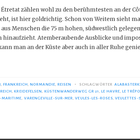
n Étretat zählen wohl zu den berühmtesten an der Côt
eht, ist hier goldrichtig. Schon von Weitem sieht ma
aus Menschen die 75 m hohen, südwestlich gelegen
en hinaufzieht. Atemberaubende Ausblicke und impo
ann man an der Küste aber auch in aller Ruhe geni
tätisch
•
N
,
FRANKREICH
,
NORMANDIE
,
REISEN
SCHLAGWÖRTER
ALABASTERK
REICH
,
KREIDEFELSEN
,
KÜSTENWANDERWEG GR 21
,
LE HAVRE
,
LE TRÉP
E-MARITIME
,
VARENGEVILLE-SUR-MER
,
VEULES-LES-ROSES
,
VEULETTES-
nsten
n
sterküste“