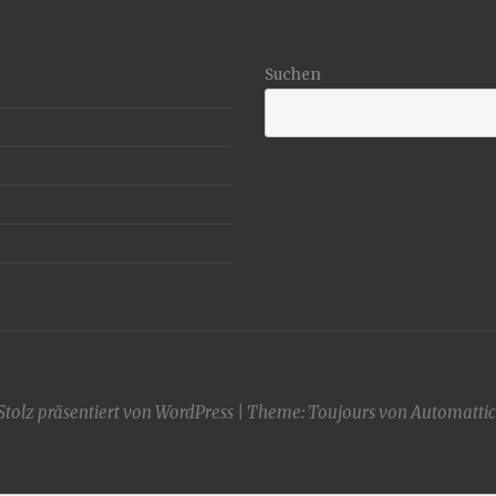
Suchen
Stolz präsentiert von WordPress
|
Theme: Toujours von
Automattic