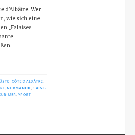
e d’Albâtre. Wer
n, wie sich eine
en „Falaises
sante
eßen.
ÜSTE
,
CÔTE D'ALBÂTRE
,
ORT
,
NORMANDIE
,
SAINT-
SUR-MER
,
YPORT