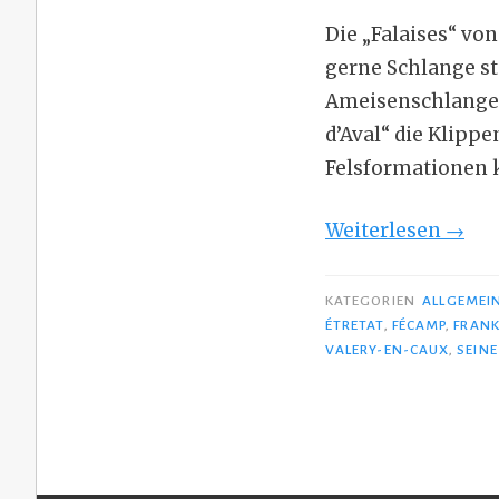
Die „Falaises“ vo
gerne Schlange st
Ameisenschlange 
d’Aval“ die Klipp
Felsformationen k
„Weiß
Weiterlesen
→
und
majes
KATEGORIEN
ALLGEMEI
–
ÉTRETAT
,
FÉCAMP
,
FRANK
VALERY-EN-CAUX
,
SEIN
die
schö
Felse
der
Alaba