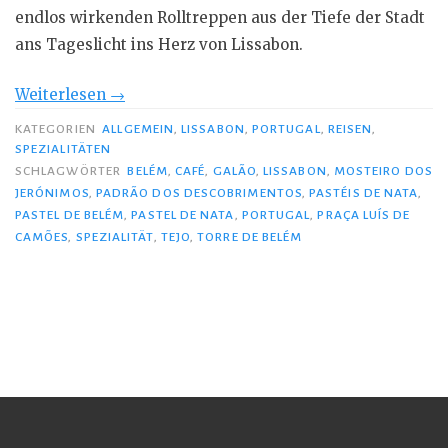
endlos wirkenden Rolltreppen aus der Tiefe der Stadt
ans Tageslicht ins Herz von Lissabon.
„Pastéis
Weiterlesen
→
de
KATEGORIEN
ALLGEMEIN
,
LISSABON
,
PORTUGAL
,
REISEN
,
Nata
SPEZIALITÄTEN
SCHLAGWÖRTER
BELÉM
,
CAFÉ
,
GALÃO
,
LISSABON
,
MOSTEIRO DOS
–
JERÓNIMOS
,
PADRÃO DOS DESCOBRIMENTOS
,
PASTÉIS DE NATA
,
so
PASTEL DE BELÉM
,
PASTEL DE NATA
,
PORTUGAL
,
PRAÇA LUÍS DE
schmeckt
CAMÕES
,
SPEZIALITÄT
,
TEJO
,
TORRE DE BELÉM
Lissabon“