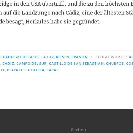
ridge in den USA übertrifft und die zu den höchsten
n auf die Landzunge nach Cádiz, eine der ältesten S
de besagt, Herkules habe sie gegründet.
z
•
N
,
CADIZ & COSTA DEL LA LUZ
,
REISEN
,
SPANIEN
SCHLAGWÖRTER
A
A
,
CADIZ
,
CAMPO DEL SUR
,
CASTILLO DE SAN SEBASTIAN
,
CHURROS
,
COS
LLE
,
PLAYA DE LA CALETA
,
TAPAS
“
Suchen