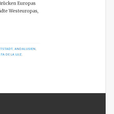
 Brücken Europas
tädte Westeuropas,
LTSTADT
,
ANDALUSIEN
,
TA DE LA LUZ
,