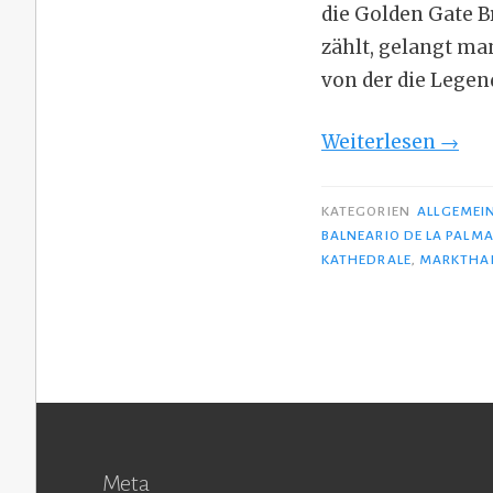
die Golden Gate B
zählt, gelangt ma
von der die Legen
„Cádi
Weiterlesen
→
–
Stadt
KATEGORIEN
ALLGEMEI
im
BALNEARIO DE LA PALM
KATHEDRALE
,
MARKTHA
Meer
Meta