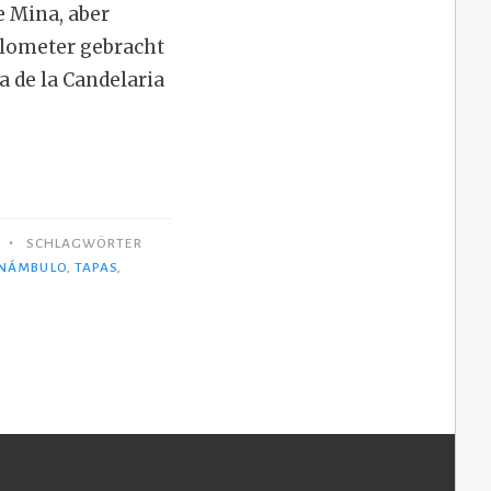
 Mina, aber
Kilometer gebracht
 de la Candelaria
•
SCHLAGWÖRTER
NÁMBULO
,
TAPAS
,