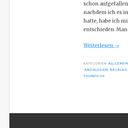
schon aufgefallen.
nachdem ich es in
hatte, habe ich m
entschieden. Man 
„Jung
Weiterlesen
→
&
wild:
KATEGORIEN
ALLGEMEI
Thun
ANDALUSIEN
,
BACALAO
THUNFISCH
in
der
Dose
…“