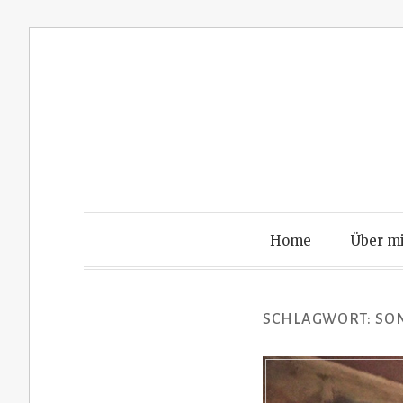
Zum
Inhalt
springen
Home
Über m
SCHLAGWORT:
SO