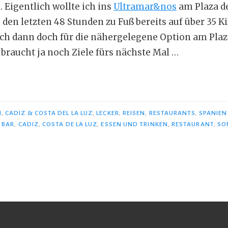
 Eigentlich wollte ich ins
Ultramar&nos
am Plaza de
 den letzten 48 Stunden zu Fuß bereits auf über 35 
ich dann doch für die nähergelegene Option am Plaza
braucht ja noch Ziele fürs nächste Mal …
N
,
CADIZ & COSTA DEL LA LUZ
,
LECKER
,
REISEN
,
RESTAURANTS
,
SPANIEN
fisch
,
BAR
,
CADIZ
,
COSTA DE LA LUZ
,
ESSEN UND TRINKEN
,
RESTAURANT
,
SO