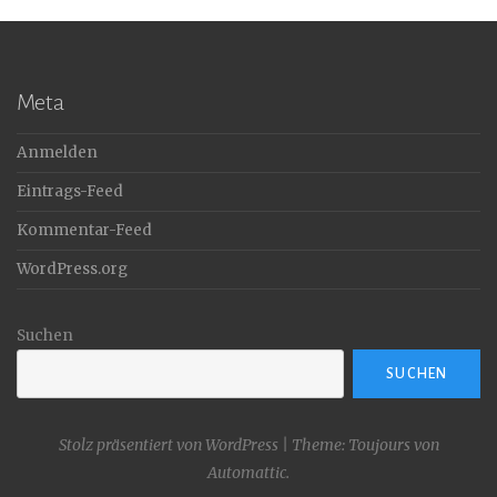
Meta
Anmelden
Eintrags-Feed
Kommentar-Feed
WordPress.org
Suchen
SUCHEN
Stolz präsentiert von WordPress
|
Theme: Toujours von
Automattic
.