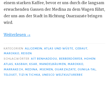
einem starken Kaffee, bevor er uns durch die langsam
erwachenden Gassen der Medina zu dem Wagen führt,
der uns aus der Stadt in Richtung Ouarzazate bringen
wird.
„Atlas,
Weiterlesen
→
Kasbahs
und
KATEGORIEN
ALLGEMEIN
,
ATLAS UND WÜSTE
,
GEBAUT
,
MAROKKO
,
REISEN
die
SCHLAGWÖRTER
AÏT BENHADDOU
,
BERBERDÖRFER
,
HOHEN
Wüste“
ATLAS
,
KASBAH
,
KSAR
,
MANDELBÄUMEN
,
MAROKKO
,
MARRAKECH
,
MEDINA
,
MSEMEN
,
OUARZAZATE
,
OUNILA-TAL
,
TELOUET
,
TIZI N TICHKA
,
UNESCO WELTKULTURERBE