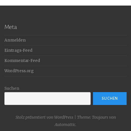
Meta
Anmelden
Eintrags-Feed
Kommentar-Feed
WordPress.org
Suchen
SUCHEN
Stolz präsentiert von WordPress
|
Theme: Toujours von
Automattic
.