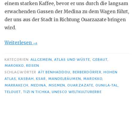
einem starken Kaffee, bevor er uns durch die langsam
erwachenden Gassen der Medina zu dem Wagen führt,
der uns aus der Stadt in Richtung Ouarzazate bringen
wird.
„Atlas,
Weiterlesen
→
Kasbahs
und
KATEGORIEN
ALLGEMEIN
,
ATLAS UND WÜSTE
,
GEBAUT
,
MAROKKO
,
REISEN
die
SCHLAGWÖRTER
AÏT BENHADDOU
,
BERBERDÖRFER
,
HOHEN
Wüste“
ATLAS
,
KASBAH
,
KSAR
,
MANDELBÄUMEN
,
MAROKKO
,
MARRAKECH
,
MEDINA
,
MSEMEN
,
OUARZAZATE
,
OUNILA-TAL
,
TELOUET
,
TIZI N TICHKA
,
UNESCO WELTKULTURERBE