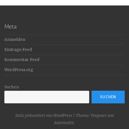
Meta
Anmelden
Eintrags-Feed
Kommentar-Feed
WordPress.org
Suchen
SUCHEN
Stolz präsentiert von WordPress
|
Theme: Toujours von
Automattic
.