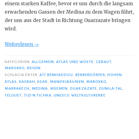
einem starken Kaffee, bevor er uns durch die langsam
erwachenden Gassen der Medina zu dem Wagen führt,
der uns aus der Stadt in Richtung Ouarzazate bringen
wird.
„Atlas,
Weiterlesen
→
Kasbahs
und
KATEGORIEN
ALLGEMEIN
,
ATLAS UND WÜSTE
,
GEBAUT
,
MAROKKO
,
REISEN
die
SCHLAGWÖRTER
AÏT BENHADDOU
,
BERBERDÖRFER
,
HOHEN
Wüste“
ATLAS
,
KASBAH
,
KSAR
,
MANDELBÄUMEN
,
MAROKKO
,
MARRAKECH
,
MEDINA
,
MSEMEN
,
OUARZAZATE
,
OUNILA-TAL
,
TELOUET
,
TIZI N TICHKA
,
UNESCO WELTKULTURERBE